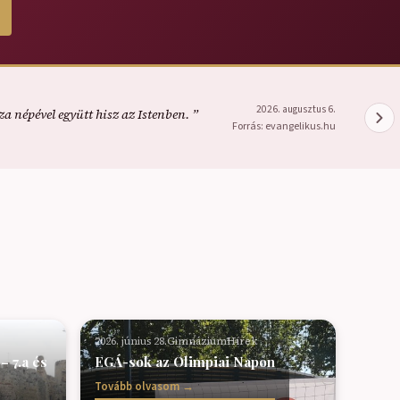
2026. augusztus 6.
a népével együtt hisz az Istenben. ”
Forrás: evangelikus.hu
2026. június 28.
Gimnázium
Hírek
 7.a és
EGÁ-sok az Olimpiai Napon
Tovább olvasom →