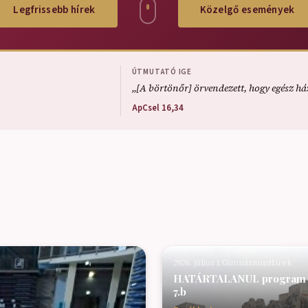
Legfrissebb hírek
Közelgő események
ÚTMUTATÓ IGE
„[A börtönőr] örvendezett, hogy egész ház
ApCsel 16,34
2026. július 1.
Gimnázium
Hírek
HATÁRTALANUL program –
7.b