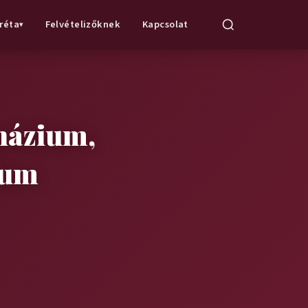
réta
Felvételizőknek
Kapcsolat
▾
názium,
ium