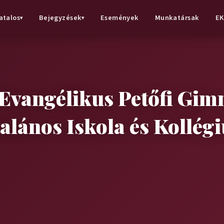
atalos
Bejegyzések
Események
Munkatársak
EK
▾
▾
 Evangélikus Petőfi Gim
talános Iskola és Kollég